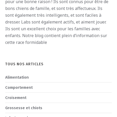
pour
une
bon
ne
ra
ison
!
I
ls
s
ont
conn
us
pour
ê
tre
de
b
ons
ch
iens
de
fam
ille
,
et
s
ont
tr
è
s
affect
ue
ux
.
I
ls
s
ont
é
gal
ement
tr
è
s
intellig
ents
,
et
s
ont
fac
iles
à
dress
er
.
Labs
s
ont
é
gal
ement
act
if
s
,
et
a
iment
j
ou
er
.
I
ls
s
ont
un
excellent
cho
ix
pour
les
fam
illes
a
vec
en
f
ants
.
Notre blog contient plein d’information sur
cette race formidable
TOUS NOS ARTICLES
Alimentation
Comportement
Croisement
Grossesse et chiots