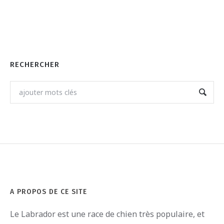
RECHERCHER
A PROPOS DE CE SITE
Le
Labrador
est
une
race
de
ch
ien
tr
è
s
pop
ula
ire
,
et