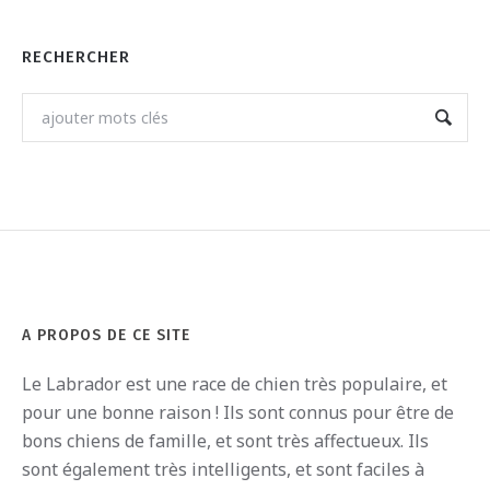
RECHERCHER
A PROPOS DE CE SITE
Le
Labrador
est
une
race
de
ch
ien
tr
è
s
pop
ula
ire
,
et
pour
une
bon
ne
ra
ison
!
I
ls
s
ont
conn
us
pour
ê
tre
de
b
ons
ch
iens
de
fam
ille
,
et
s
ont
tr
è
s
affect
ue
ux
.
I
ls
s
ont
é
gal
ement
tr
è
s
intellig
ents
,
et
s
ont
fac
iles
à