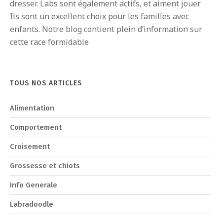
dress
er
.
Labs
s
ont
é
gal
ement
act
if
s
,
et
a
iment
j
ou
er
.
I
ls
s
ont
un
excellent
cho
ix
pour
les
fam
illes
a
vec
en
f
ants
.
Notre blog contient plein d’information sur
cette race formidable
TOUS NOS ARTICLES
Alimentation
Comportement
Croisement
Grossesse et chiots
Info Generale
Labradoodle