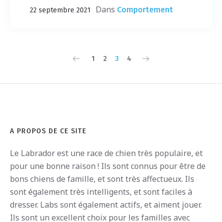
Dans
Comportement
22 septembre 2021
1
2
3
4
A PROPOS DE CE SITE
Le
Labrador
est
une
race
de
ch
ien
tr
è
s
pop
ula
ire
,
et
pour
une
bon
ne
ra
ison
!
I
ls
s
ont
conn
us
pour
ê
tre
de
b
ons
ch
iens
de
fam
ille
,
et
s
ont
tr
è
s
affect
ue
ux
.
I
ls
s
ont
é
gal
ement
tr
è
s
intellig
ents
,
et
s
ont
fac
iles
à
dress
er
.
Labs
s
ont
é
gal
ement
act
if
s
,
et
a
iment
j
ou
er
.
I
ls
s
ont
un
excellent
cho
ix
pour
les
fam
illes
a
vec