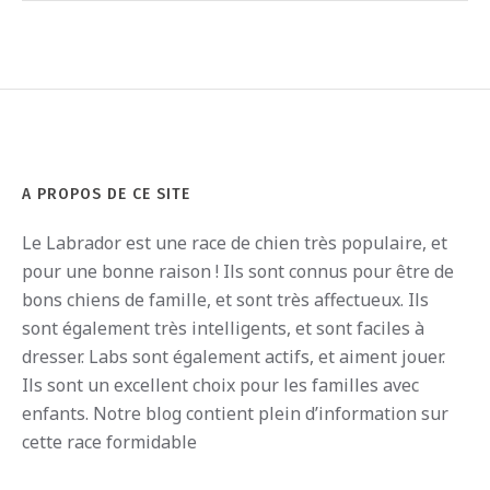
A PROPOS DE CE SITE
Le
Labrador
est
une
race
de
ch
ien
tr
è
s
pop
ula
ire
,
et
pour
une
bon
ne
ra
ison
!
I
ls
s
ont
conn
us
pour
ê
tre
de
b
ons
ch
iens
de
fam
ille
,
et
s
ont
tr
è
s
affect
ue
ux
.
I
ls
s
ont
é
gal
ement
tr
è
s
intellig
ents
,
et
s
ont
fac
iles
à
dress
er
.
Labs
s
ont
é
gal
ement
act
if
s
,
et
a
iment
j
ou
er
.
I
ls
s
ont
un
excellent
cho
ix
pour
les
fam
illes
a
vec
en
f
ants
.
Notre blog contient plein d’information sur
cette race formidable