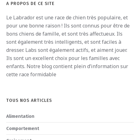
A PROPOS DE CE SITE
Le
Labrador
est
une
race
de
ch
ien
tr
è
s
pop
ula
ire
,
et
pour
une
bon
ne
ra
ison
!
I
ls
s
ont
conn
us
pour
ê
tre
de
b
ons
ch
iens
de
fam
ille
,
et
s
ont
tr
è
s
affect
ue
ux
.
I
ls
s
ont
é
gal
ement
tr
è
s
intellig
ents
,
et
s
ont
fac
iles
à
dress
er
.
Labs
s
ont
é
gal
ement
act
if
s
,
et
a
iment
j
ou
er
.
I
ls
s
ont
un
excellent
cho
ix
pour
les
fam
illes
a
vec
en
f
ants
.
Notre blog contient plein d’information sur
cette race formidable
TOUS NOS ARTICLES
Alimentation
Comportement