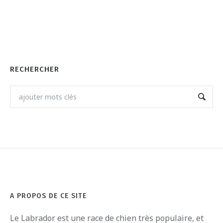
RECHERCHER
A PROPOS DE CE SITE
Le
Labrador
est
une
race
de
ch
ien
tr
è
s
pop
ula
ire
,
et