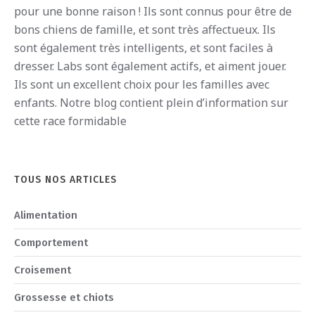
pour
une
bon
ne
ra
ison
!
I
ls
s
ont
conn
us
pour
ê
tre
de
b
ons
ch
iens
de
fam
ille
,
et
s
ont
tr
è
s
affect
ue
ux
.
I
ls
s
ont
é
gal
ement
tr
è
s
intellig
ents
,
et
s
ont
fac
iles
à
dress
er
.
Labs
s
ont
é
gal
ement
act
if
s
,
et
a
iment
j
ou
er
.
I
ls
s
ont
un
excellent
cho
ix
pour
les
fam
illes
a
vec
en
f
ants
.
Notre blog contient plein d’information sur
cette race formidable
TOUS NOS ARTICLES
Alimentation
Comportement
Croisement
Grossesse et chiots