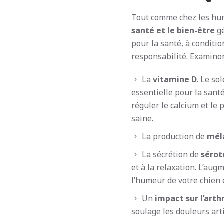
Tout comme chez les hum
santé et le bien-être
g
pour la santé, à conditio
responsabilité. Examinons
La
vitamine D
. Le so
essentielle pour la santé
réguler le calcium et le
saine.
La production de
mél
La sécrétion de
sérot
et à la relaxation. L’au
l’humeur de votre chien 
Un
impact sur l’arth
soulage les douleurs arti